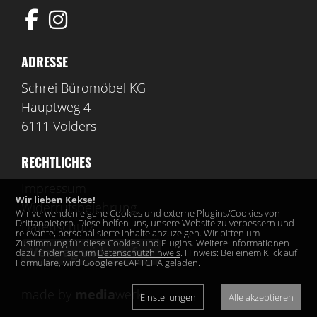
ADRESSE
Schrei Büromöbel KG
Hauptweg 4
6111 Volders
RECHTLICHES
Impressum
Wir lieben Kekse!
Widerrufsbelehrung
Wir verwenden eigene Cookies und externe Plugins/Cookies von
Drittanbietern. Diese helfen uns, unsere Website zu verbessern und
Datenschutz
relevante, personalisierte Inhalte anzuzeigen. Wir bitten um
Zustimmung für diese Cookies und Plugins. Weitere Informationen
Vertrag widerrufen
dazu finden sich im
Datenschutzhinweis
. Hinweis: Bei einem Klick auf
Formulare, wird Google reCAPTCHA geladen.
made by
media
werk
Einstellungen
Alle akzeptieren